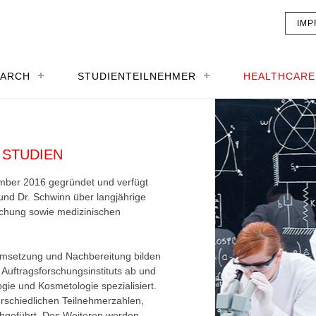
IMP
EARCH
STUDIENTEILNEHMER
HEALTHCARE
STUDIEN
ber 2016 gegründet und verfügt
und Dr. Schwinn über langjährige
schung sowie medizinischen
 Umsetzung und Nachbereitung bilden
n Auftragsforschungsinstituts ab und
gie und Kosmetologie spezialisiert.
erschiedlichen Teilnehmerzahlen,
chgeführt. Des Weiteren werden