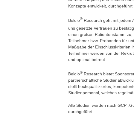
Konzepte entwickelt, durchgeführt 
®
Beldio
Research geht mit jedem Au
uns gesetzte Vertrauen zu bestätig
einen großen Patientenstamm zu, d
Teilnehmer bzw. Probanden für unt
Maßgabe der Einschlusskriterien in
Teilnehmer werden von der Rekruti
und optimal betreut.
®
Beldio
Research bietet Sponsoren
partnerschaftliche Studienabwickl
stellt hochqualifiziertes, kompetent
Studienpersonal, welches regelmäß
Alle Studien werden nach GCP „Goo
durchgeführt.