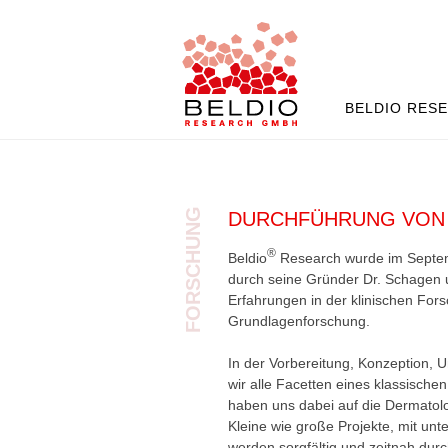
BELDIO RES
FORSCHUNG
DURCHFÜHRUNG VON 
®
Beldio
Research wurde im Septem
durch seine Gründer Dr. Schagen 
Erfahrungen in der klinischen For
Grundlagenforschung.
In der Vorbereitung, Konzeption,
wir alle Facetten eines klassische
haben uns dabei auf die Dermatolo
Kleine wie große Projekte, mit unt
werden sorgfältig und zeitnah dur